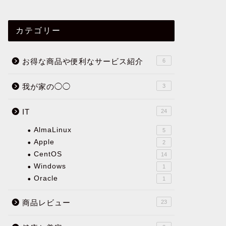
カテゴリー
お得な商品や便利なサービス紹介
6
我が家の◯◯
3
IT
24
AlmaLinux
5
Apple
2
CentOS
14
Windows
1
Oracle
1
商品レビュー
23