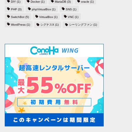
DIY
(1)
Docker
(1)
MariaDB
(3)
oracle
(1)
PHP
(3)
phpVirtualBox
(1)
SNS
(1)
SwitchBot
(5)
VirtualBox
(1)
VNC
(1)
WordPress
(1)
シグナスX
(1)
シーリングファン
(1)