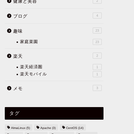
健康と美容
2
ブログ
4
趣味
23
家庭菜園
23
楽天
2
楽天経済圏
1
楽天モバイル
1
メモ
3
タグ
AlmaLinux
(5)
Apache
(3)
CentOS
(14)