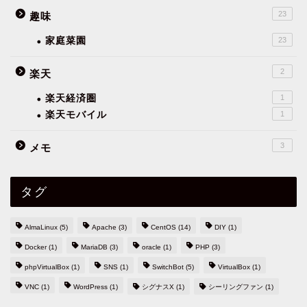
23
趣味
家庭菜園
23
2
楽天
楽天経済圏
1
楽天モバイル
1
3
メモ
タグ
AlmaLinux
(5)
Apache
(3)
CentOS
(14)
DIY
(1)
Docker
(1)
MariaDB
(3)
oracle
(1)
PHP
(3)
phpVirtualBox
(1)
SNS
(1)
SwitchBot
(5)
VirtualBox
(1)
VNC
(1)
WordPress
(1)
シグナスX
(1)
シーリングファン
(1)