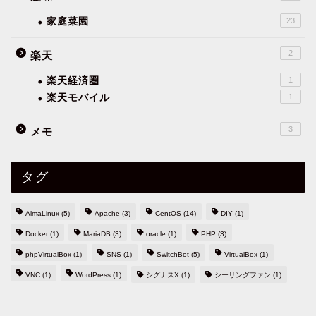
家庭菜園
23
2
楽天
楽天経済圏
1
楽天モバイル
1
3
メモ
タグ
AlmaLinux
(5)
Apache
(3)
CentOS
(14)
DIY
(1)
Docker
(1)
MariaDB
(3)
oracle
(1)
PHP
(3)
phpVirtualBox
(1)
SNS
(1)
SwitchBot
(5)
VirtualBox
(1)
VNC
(1)
WordPress
(1)
シグナスX
(1)
シーリングファン
(1)