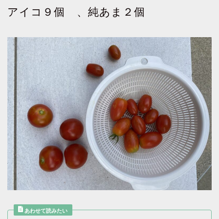
アイコ９個 、純あま２個