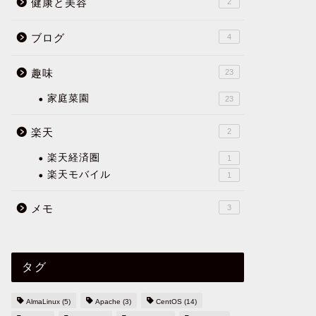
健康と美容
2
ブログ
4
趣味
23
家庭菜園
23
楽天
2
楽天経済圏
1
楽天モバイル
1
メモ
3
タグ
AlmaLinux
(5)
Apache
(3)
CentOS
(14)