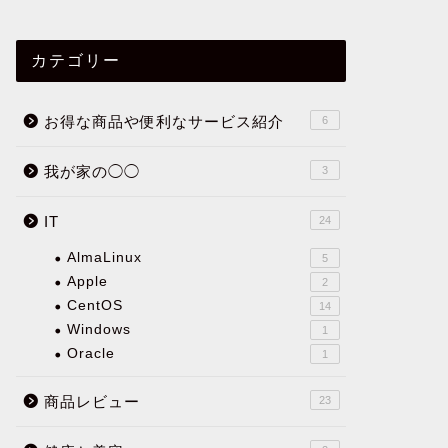
カテゴリー
お得な商品や便利なサービス紹介
6
我が家の◯◯
3
IT
24
AlmaLinux
5
Apple
2
CentOS
14
Windows
1
Oracle
1
商品レビュー
23