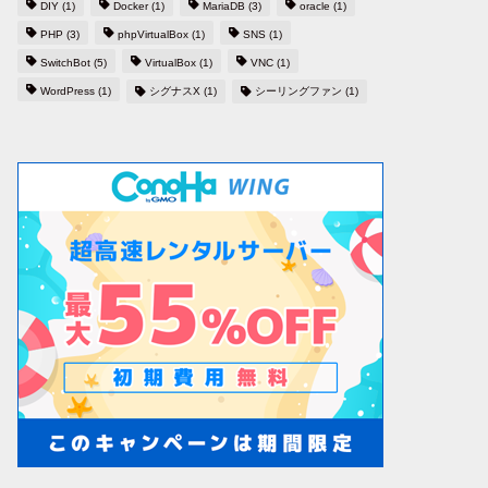
DIY
(1)
Docker
(1)
MariaDB
(3)
oracle
(1)
PHP
(3)
phpVirtualBox
(1)
SNS
(1)
SwitchBot
(5)
VirtualBox
(1)
VNC
(1)
WordPress
(1)
シグナスX
(1)
シーリングファン
(1)