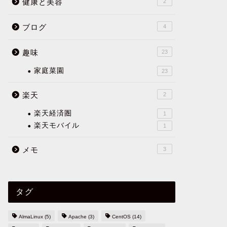
健康と美容
2
ブログ
4
趣味
23
家庭菜園
23
楽天
2
楽天経済圏
1
楽天モバイル
1
メモ
3
タグ
AlmaLinux
(5)
Apache
(3)
CentOS
(14)