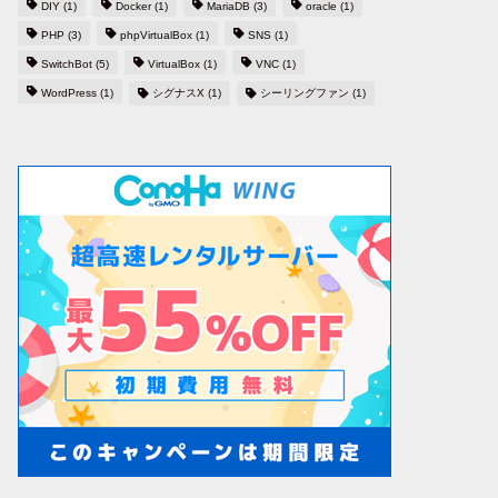
DIY
(1)
Docker
(1)
MariaDB
(3)
oracle
(1)
PHP
(3)
phpVirtualBox
(1)
SNS
(1)
SwitchBot
(5)
VirtualBox
(1)
VNC
(1)
WordPress
(1)
シグナスX
(1)
シーリングファン
(1)