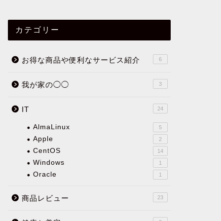
カテゴリー
お得な商品や便利なサービス紹介
6
我が家の◯◯
3
IT
24
AlmaLinux
5
Apple
2
CentOS
14
Windows
1
Oracle
1
商品レビュー
23